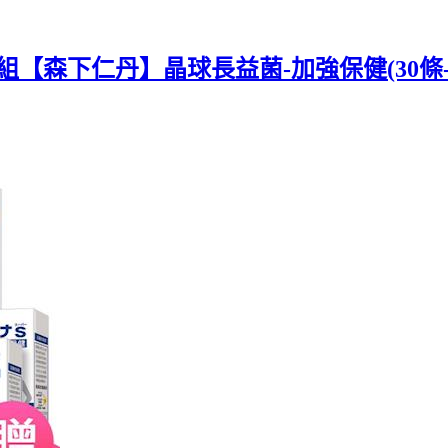
組【森下仁丹】晶球長益菌-加強保健(30條-盒