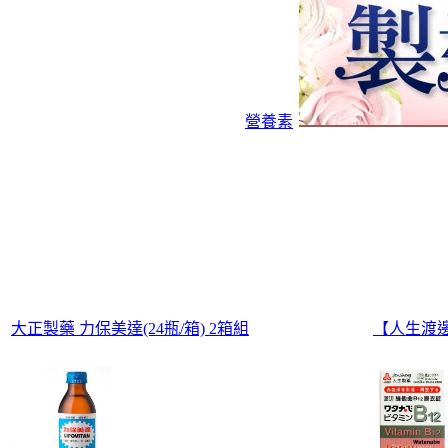
營養素
大正製藥 力保美達(24瓶/箱) 2箱組
【人生渡邊