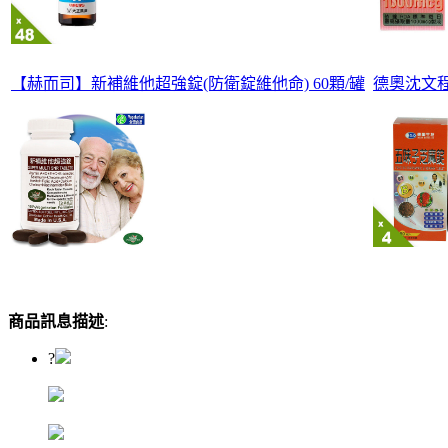
【赫而司】新補維他超強錠(防衛錠維他命) 60顆/罐
德奧沈文程
商品訊息描述
:
?