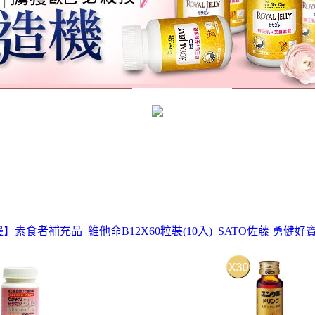
】素食者補充品_維他命B12X60粒裝(10入)
SATO佐藤 勇健好寶