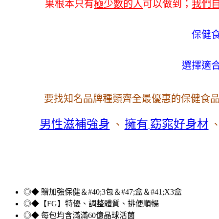
果根本只有
極少數的人
可以做到；
我們
保健
選擇適
要找知名品牌種類齊全最優惠的保健食
好身材
男性滋補強身
擁有
窈窕
、
◎◆ 贈加強保健＆#40;3包＆#47;盒＆#41;X3盒
◎◆【FG】特優、調整體質、排便順暢
◎◆ 每包均含滿滿60億晶球活菌