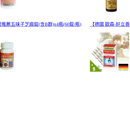
推薦五味子芝麻錠(含B群)x4瓶(60錠/瓶)
【德國 歐森-好立善】