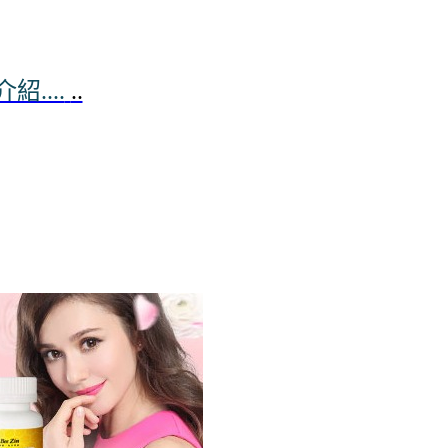
....
..